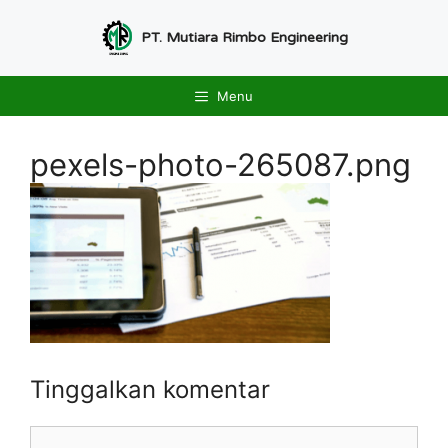
Langsung
ke
PT. Mutiara Rimbo Engineering
isi
Menu
pexels-photo-265087.png
Tinggalkan komentar
Komentar