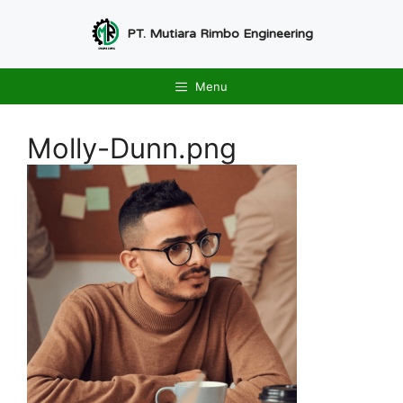
Langsung
ke
PT. Mutiara Rimbo Engineering
isi
Menu
Molly-Dunn.png