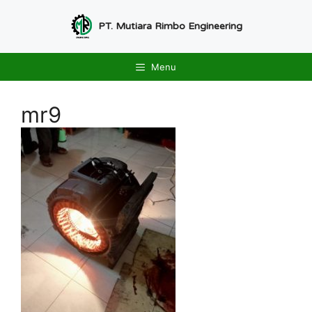
Langsung
ke
PT. Mutiara Rimbo Engineering
isi
Menu
mr9