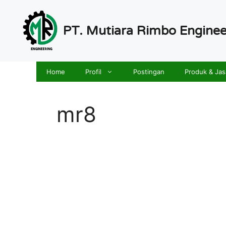
Langsung
ke
PT. Mutiara Rimbo Enginee
isi
Home
Profil
Postingan
Produk & Jas
mr8