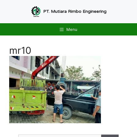
Langsung
ke
PT. Mutiara Rimbo Engineering
isi
Menu
mr10