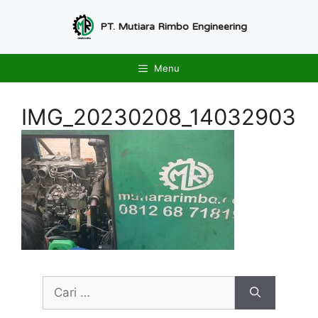
Langsung
ke
PT. Mutiara Rimbo Engineering
isi
Menu
IMG_20230208_14032903
Cari
untuk: