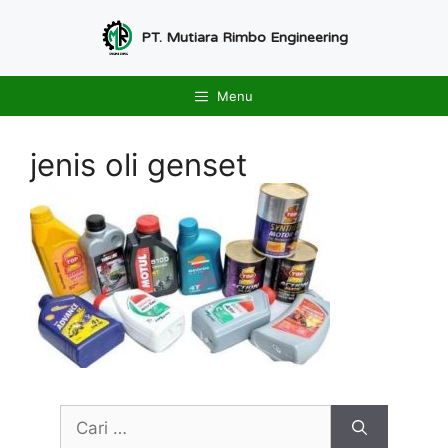
Langsung
ke
PT. Mutiara Rimbo Engineering
isi
Menu
jenis oli genset
Cari
untuk: