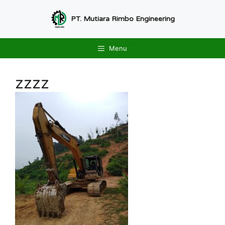
Langsung
ke
PT. Mutiara Rimbo Engineering
isi
Menu
zzzz