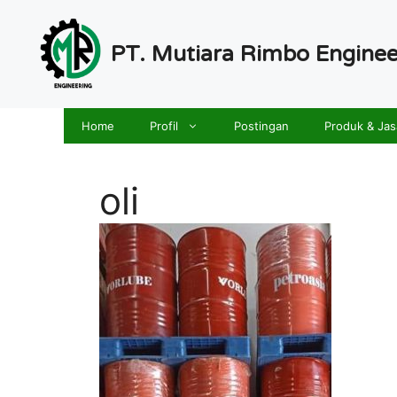
Langsung
ke
PT. Mutiara Rimbo Enginee
isi
Home
Profil
Postingan
Produk & Jas
oli