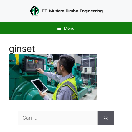
Langsung
ke
PT. Mutiara Rimbo Engineering
isi
Menu
ginset
Cari
untuk: