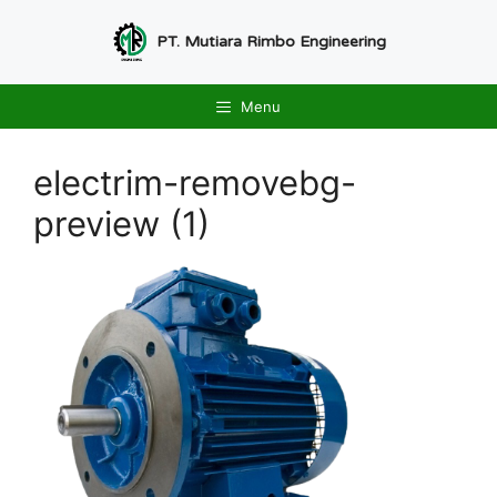
Langsung
ke
PT. Mutiara Rimbo Engineering
isi
Menu
electrim-removebg-
preview (1)