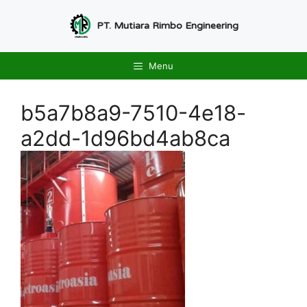
Langsung
ke
PT. Mutiara Rimbo Engineering
isi
Menu
b5a7b8a9-7510-4e18-
a2dd-1d96bd4ab8ca